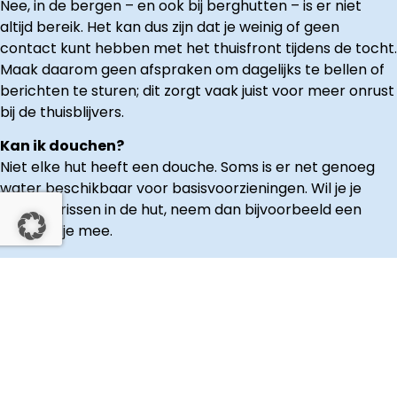
Nee, in de bergen – en ook bij berghutten – is er niet
altijd bereik. Het kan dus zijn dat je weinig of geen
contact kunt hebben met het thuisfront tijdens de tocht.
Maak daarom geen afspraken om dagelijks te bellen of
berichten te sturen; dit zorgt vaak juist voor meer onrust
bij de thuisblijvers.
Kan ik douchen?
Niet elke hut heeft een douche. Soms is er net genoeg
water beschikbaar voor basisvoorzieningen. Wil je je
toch opfrissen in de hut, neem dan bijvoorbeeld een
washandje mee.
Kan ik met pin betalen in de hut
?
Nee, je kunt niet altijd met pin betalen in de hut. Neem
daarom altijd voldoende contant geld mee. Om met een
pinpas of bankkaart te betalen, is een goede
internetverbinding nodig – en in sommige hutten is er
nauwelijks of geen bereik, waardoor deze service niet