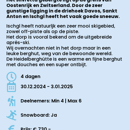
Oostenrijk en Zwitserland. Door de zeer
gunstige ligging in de driehoek Davos, Sankt
Anton en Ischgl heeft het vaak goede sneeuw.
Ischgl heeft natuurljk een zeer mooi skigebied,
zowel off-piste als op de piste.
Het dorp is vooral bekend om de uitgebreide
aprés-ski.
Wij overnachten niet in het dorp maar in een
leuke berghut, weg van de bewoonde wereld.
De Heidelberghütte is een warme en fijne berghut
met douches en een super ontbijt.
4 dagen
30.12.2024 - 3.01.2025
Deelnemers: Min 4 | Max 6
Snowboard: Ja
Prijs: € 730,-