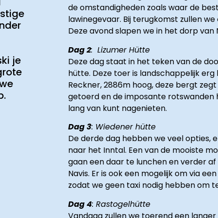
l
de omstandigheden zoals waar de beste
stige
lawinegevaar. Bij terugkomst zullen we
onder
Deze avond slapen we in het dorp van N
Dag 2
: Lizumer Hütte
ki je
Deze dag staat in het teken van de doo
grote
hütte. Deze toer is landschappelijk erg
 we
Reckner, 2886m hoog, deze bergt zegt 
p.
getoerd en de imposante rotswanden he
lang van kunt nagenieten.
Dag 3
: Wiedener hütte
De derde dag hebben we veel opties, er
naar het Inntal. Een van de mooiste mo
gaan een daar te lunchen en verder af 
Navis. Er is ook een mogelijk om via ee
zodat we geen taxi nodig hebben om te
Dag 4
: Rastogelhütte
Vandaag zullen we toerend een langer 